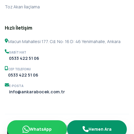
Toz Akarı İlaçlama
Hızlı İletişim
Macun Mahallesi 177. Cd. No: 16 D: 46 Yenimahalle, Ankara
SABIT HAT
0533 422 51 06
CEP TELEFONU
0533 422 51 06
E-POSTA
info@ankarabocek.com.tr
© 2026 Ankara Böcek İlaçlama. Tüm hakları saklıdır.
WhatsApp
Hemen Ara
Gizlilik Politikası
KVKK
Çerezler