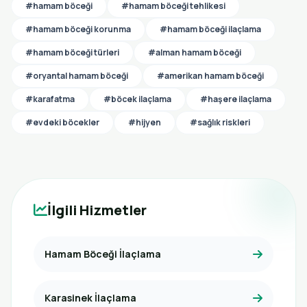
#hamam böceği
#hamam böceği tehlikesi
#hamam böceği korunma
#hamam böceği ilaçlama
#hamam böceği türleri
#alman hamam böceği
#oryantal hamam böceği
#amerikan hamam böceği
#karafatma
#böcek ilaçlama
#haşere ilaçlama
#evdeki böcekler
#hijyen
#sağlık riskleri
İlgili Hizmetler
Hamam Böceği İlaçlama
Karasinek İlaçlama