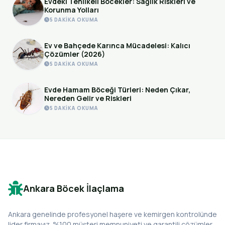
Evdeki Tehlikeli Böcekler: Sağlık Riskleri ve
Korunma Yolları
5 DAKIKA OKUMA
Ev ve Bahçede Karınca Mücadelesi: Kalıcı
Çözümler (2026)
5 DAKIKA OKUMA
Evde Hamam Böceği Türleri: Neden Çıkar,
Nereden Gelir ve Riskleri
5 DAKIKA OKUMA
Ankara Böcek İlaçlama
Ankara genelinde profesyonel haşere ve kemirgen kontrolünde
lider firmayız. %100 müşteri memnuniyeti ve garantili çözümler.