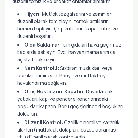
düzenli temizlik ve proaktif önlemler almaktır:
Hijyen:
Mutfak tezgahlarını ve zeminleri
düzenli olarak temizleyin. Yemek artıklarını
hemen toplayın. Çöp kutularını kapalı tutun ve
düzenli boşaltın.
Gıda Saklama:
Tüm gıdaları hava geçirmez
kaplarda saklayın. Evcil hayvan mamalarını da
açıkta bırakmayın.
Nem Kontrolü:
Sızdıran muslukları veya
boruları tamir edin. Banyo ve mutfakta iyi
havalandırma sağlayın.
Giriş Noktalarını Kapatın:
Duvarlardaki
çatlakları, kapı ve pencere kenarlarındaki
boşlukları kapatın. Boru geçişlerindeki boşlukları
doldurun.
Düzenli Kontrol:
Özellikle nemli ve karanlık
alanları (mutfak alt dolapları, buzdolabı arkası
vb.) düzenli olarak kontrol edin.