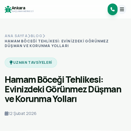
Ankara
İLAÇLAMA MERKEZI
ANA SAYFA
BLOG
HAMAM BÖCEĞI TEHLIKESI: EVINIZDEKI GÖRÜNMEZ
DÜŞMAN VE KORUNMA YOLLARI
UZMAN TAVSIYELERI
Hamam Böceği Tehlikesi:
Evinizdeki Görünmez Düşman
ve Korunma Yolları
12 Şubat 2026