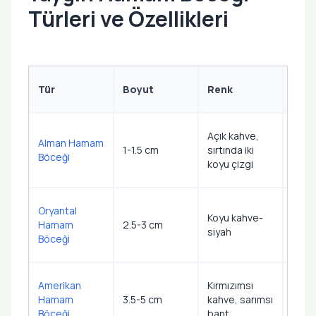
Türleri ve Özellikleri
Yaşa
Tür
Boyut
Renk
Terc
Mutfa
Açık kahve,
Alman Hamam
banyo
1-1.5 cm
sırtında iki
Böceği
sıcak
koyu çizgi
yerle
Bodr
Oryantal
Koyu kahve-
kana
Hamam
2.5-3 cm
siyah
soğu
Böceği
nemli
Kana
Amerikan
Kırmızımsı
gıda 
Hamam
3.5-5 cm
kahve, sarımsı
sıcak
Böceği
bant