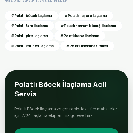
İLGILI ANAHTAR KELIMELER
#Polatlı böcek ilaçlama
#Polatlı haşere ilaçlama
#Polatlı fare ilaçlama
#Polatlı hamam böceği ilaçlama
#Polatlı pire ilaçlama
#Polatlı kene ilaçlama
#Polatlı karınca ilaçlama
#Polatlı ilaçlama firması
Polatlı Böcek İlaçlama Acil
Servis
Polatlı Böcek İlaçlama ve çevresindeki tüm mahalleler
için 7/24 ilaçlama ekiplerimiz göreve hazır.