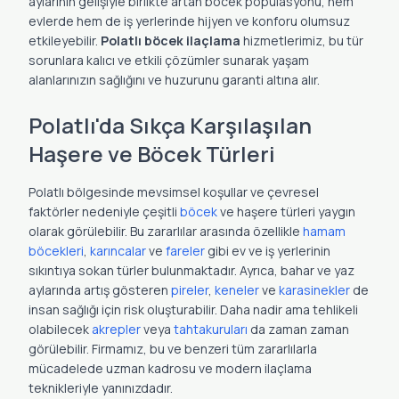
aylarının gelişiyle birlikte artan böcek popülasyonu, hem
evlerde hem de iş yerlerinde hijyen ve konforu olumsuz
etkileyebilir.
Polatlı
böcek ilaçlama
hizmetlerimiz, bu tür
sorunlara kalıcı ve etkili çözümler sunarak yaşam
alanlarınızın sağlığını ve huzurunu garanti altına alır.
Polatlı'da Sıkça Karşılaşılan
Haşere ve Böcek Türleri
Polatlı bölgesinde mevsimsel koşullar ve çevresel
faktörler nedeniyle çeşitli
böcek
ve haşere türleri yaygın
olarak görülebilir. Bu zararlılar arasında özellikle
hamam
böcekleri
,
karıncalar
ve
fareler
gibi ev ve iş yerlerinin
sıkıntıya sokan türler bulunmaktadır. Ayrıca, bahar ve yaz
aylarında artış gösteren
pireler
,
keneler
ve
karasinekler
de
insan sağlığı için risk oluşturabilir. Daha nadir ama tehlikeli
olabilecek
akrepler
veya
tahtakuruları
da zaman zaman
görülebilir. Firmamız, bu ve benzeri tüm zararlılarla
mücadelede uzman kadrosu ve modern ilaçlama
teknikleriyle yanınızdadır.