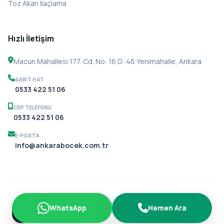
Toz Akarı İlaçlama
Hızlı İletişim
Macun Mahallesi 177. Cd. No: 16 D: 46 Yenimahalle, Ankara
SABIT HAT
0533 422 51 06
CEP TELEFONU
0533 422 51 06
E-POSTA
info@ankarabocek.com.tr
© 2026 Ankara Böcek İlaçlama. Tüm hakları saklıdır.
WhatsApp
Hemen Ara
Gizlilik Politikası
KVKK
Çerezler