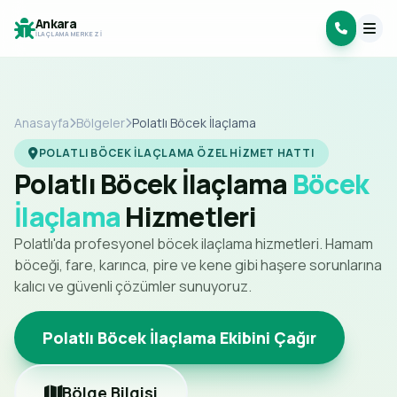
Ankara
İLAÇLAMA MERKEZI
Anasayfa
Bölgeler
Polatlı Böcek İlaçlama
POLATLI BÖCEK İLAÇLAMA ÖZEL HIZMET HATTI
Polatlı Böcek İlaçlama
Böcek
İlaçlama
Hizmetleri
Polatlı'da profesyonel böcek ilaçlama hizmetleri. Hamam
böceği, fare, karınca, pire ve kene gibi haşere sorunlarına
kalıcı ve güvenli çözümler sunuyoruz.
Polatlı Böcek İlaçlama Ekibini Çağır
Bölge Bilgisi