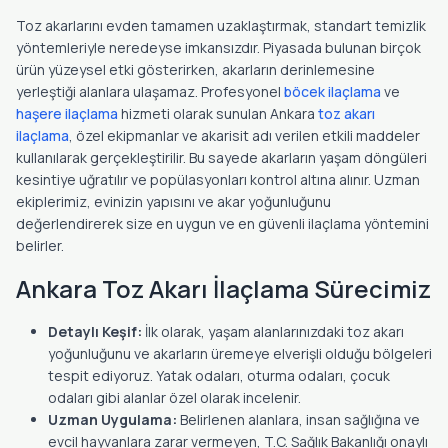
Toz akarlarını evden tamamen uzaklaştırmak, standart temizlik
yöntemleriyle neredeyse imkansızdır. Piyasada bulunan birçok
ürün yüzeysel etki gösterirken, akarların derinlemesine
yerleştiği alanlara ulaşamaz. Profesyonel
böcek ilaçlama
ve
haşere ilaçlama
hizmeti olarak sunulan Ankara
toz akarı
ilaçlama
, özel ekipmanlar ve akarisit adı verilen etkili maddeler
kullanılarak gerçekleştirilir. Bu sayede akarların yaşam döngüleri
kesintiye uğratılır ve popülasyonları kontrol altına alınır. Uzman
ekiplerimiz, evinizin yapısını ve akar yoğunluğunu
değerlendirerek size en uygun ve en güvenli ilaçlama yöntemini
belirler.
Ankara Toz Akarı İlaçlama Sürecimiz
Detaylı Keşif:
İlk olarak, yaşam alanlarınızdaki toz akarı
yoğunluğunu ve akarların üremeye elverişli olduğu bölgeleri
tespit ediyoruz. Yatak odaları, oturma odaları, çocuk
odaları gibi alanlar özel olarak incelenir.
Uzman Uygulama:
Belirlenen alanlara, insan sağlığına ve
evcil hayvanlara zarar vermeyen, T.C. Sağlık Bakanlığı onaylı