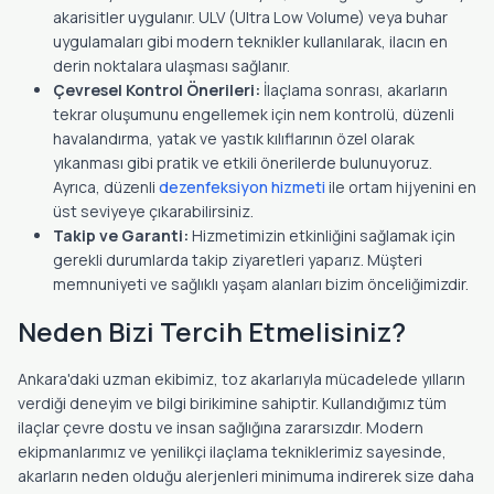
akarisitler uygulanır. ULV (Ultra Low Volume) veya buhar
uygulamaları gibi modern teknikler kullanılarak, ilacın en
derin noktalara ulaşması sağlanır.
Çevresel Kontrol Önerileri:
İlaçlama sonrası, akarların
tekrar oluşumunu engellemek için nem kontrolü, düzenli
havalandırma, yatak ve yastık kılıflarının özel olarak
yıkanması gibi pratik ve etkili önerilerde bulunuyoruz.
Ayrıca, düzenli
dezenfeksiyon hizmeti
ile ortam hijyenini en
üst seviyeye çıkarabilirsiniz.
Takip ve Garanti:
Hizmetimizin etkinliğini sağlamak için
gerekli durumlarda takip ziyaretleri yaparız. Müşteri
memnuniyeti ve sağlıklı yaşam alanları bizim önceliğimizdir.
Neden Bizi Tercih Etmelisiniz?
Ankara'daki uzman ekibimiz, toz akarlarıyla mücadelede yılların
verdiği deneyim ve bilgi birikimine sahiptir. Kullandığımız tüm
ilaçlar çevre dostu ve insan sağlığına zararsızdır. Modern
ekipmanlarımız ve yenilikçi ilaçlama tekniklerimiz sayesinde,
akarların neden olduğu alerjenleri minimuma indirerek size daha