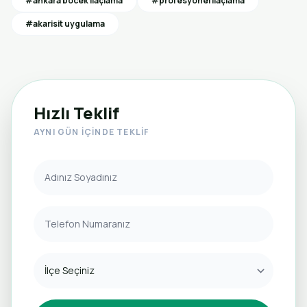
#ankara böcek ilaçlama
#profesyonel ilaçlama
#akarisit uygulama
Hızlı Teklif
AYNI GÜN İÇINDE TEKLIF