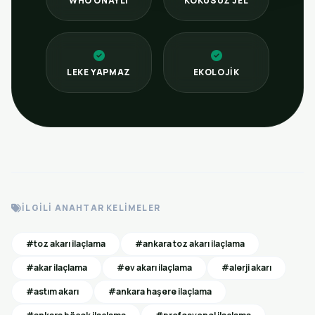
WHO ONAYLI
KOKUSUZ JEL
LEKE YAPMAZ
EKOLOJIK
İLGILI ANAHTAR KELIMELER
#toz akarı ilaçlama
#ankara toz akarı ilaçlama
#akar ilaçlama
#ev akarı ilaçlama
#alerji akarı
#astım akarı
#ankara haşere ilaçlama