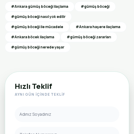
#Ankara gümüş böceği ilaçlama
#gümüş böceği
#gümüş böceği nasıl yok edilir
#gümüş böceği ile mücadele
#Ankara haşere ilaçlama
#Ankara böcek ilaçlama
#gümüş böceği zararları
#gümüş böceği nerede yaşar
Hızlı Teklif
AYNI GÜN İÇINDE TEKLIF