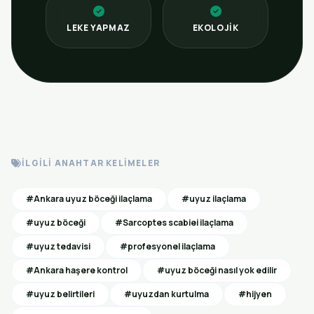
LEKE YAPMAZ
EKOLOJIK
İLGILI ANAHTAR KELIMELER
#Ankara uyuz böceği ilaçlama
#uyuz ilaçlama
#uyuz böceği
#Sarcoptes scabiei ilaçlama
#uyuz tedavisi
#profesyonel ilaçlama
#Ankara haşere kontrol
#uyuz böceği nasıl yok edilir
#uyuz belirtileri
#uyuzdan kurtulma
#hijyen