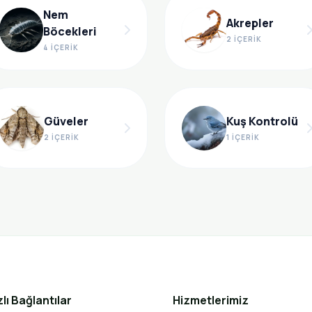
Nem
Akrepler
Böcekleri
2 İÇERIK
4 İÇERIK
Güveler
Kuş Kontrolü
2 İÇERIK
1 İÇERIK
zlı Bağlantılar
Hizmetlerimiz