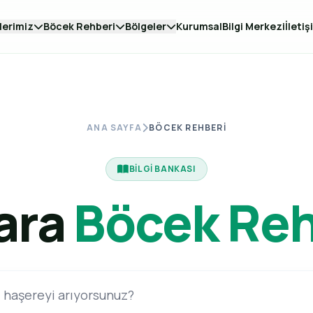
lerimiz
Böcek Rehberi
Bölgeler
Kurumsal
Bilgi Merkezi
İletiş
ANA SAYFA
BÖCEK REHBERI
BILGI BANKASI
ara
Böcek Reh