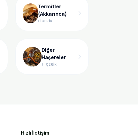
Termitler
(Akkarınca)
1 İÇERIK
Diğer
Haşereler
7 İÇERIK
Hızlı İletişim