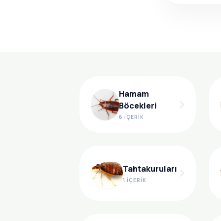
Hamam
Böcekleri
6 İÇERIK
Tahtakuruları
1 İÇERIK