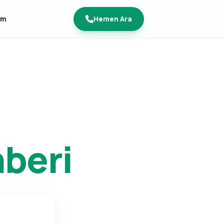
im
Hemen Ara
beri