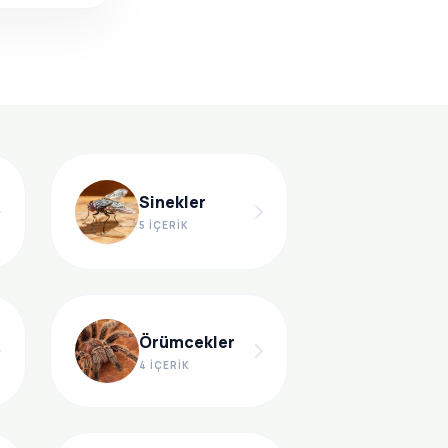
Sinekler
5 İÇERIK
Örümcekler
4 İÇERIK