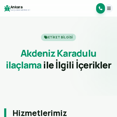
Ankara
İLAÇLAMA MERKEZI
ETIKET BILGISI
Akdeniz Karadulu
ilaçlama
ile İlgili İçerikler
Hizmetlerimiz