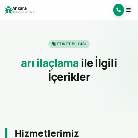
Ankara
İLAÇLAMA MERKEZI
ETIKET BILGISI
arı ilaçlama
ile İlgili
İçerikler
Hizmetlerimiz