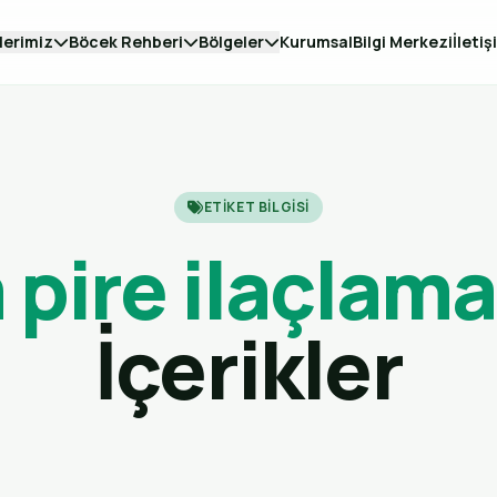
lerimiz
Böcek Rehberi
Bölgeler
Kurumsal
Bilgi Merkezi
İletiş
ETIKET BILGISI
pire ilaçlama
İçerikler