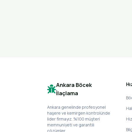
Hı
Ankara Böcek
İlaçlama
Bö
Ankara genelinde profesyonel
Ha
haşere ve kemirgen kontrolünde
lider firmayız. %100 müşteri
Hi
memnuniyeti ve garantili
Bil
çözümler.