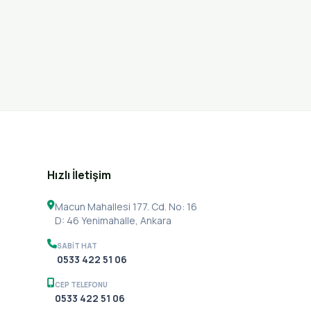
Hızlı İletişim
Macun Mahallesi 177. Cd. No: 16
D: 46 Yenimahalle, Ankara
SABIT HAT
0533 422 51 06
CEP TELEFONU
SABIT HAT
0533 422 51 06
0533 422 51 06