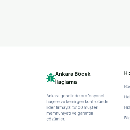
Hı
Ankara Böcek
İlaçlama
Bö
Ankara genelinde profesyonel
Ha
haşere ve kemirgen kontrolünde
lider firmayız. %100 müşteri
Hi
memnuniyeti ve garantili
Bil
çözümler.