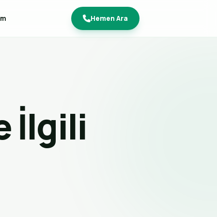
im
Hemen Ara
e İlgili