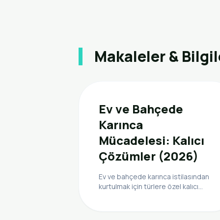
Makaleler & Bilgil
Ev ve Bahçede
Karınca
Mücadelesi: Kalıcı
Çözümler (2026)
Ev ve bahçede karınca istilasından
kurtulmak için türlere özel kalıcı
mücadele yöntemlerini öğrenin.
Profesyonel ipuçları ve etkili
çözümler burada!