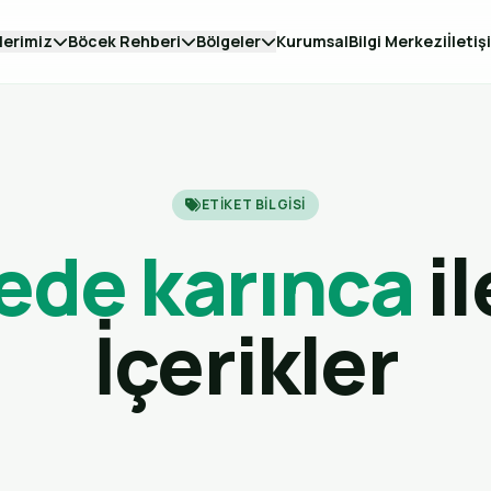
lerimiz
Böcek Rehberi
Bölgeler
Kurumsal
Bilgi Merkezi
İletiş
ETIKET BILGISI
ede karınca
il
İçerikler