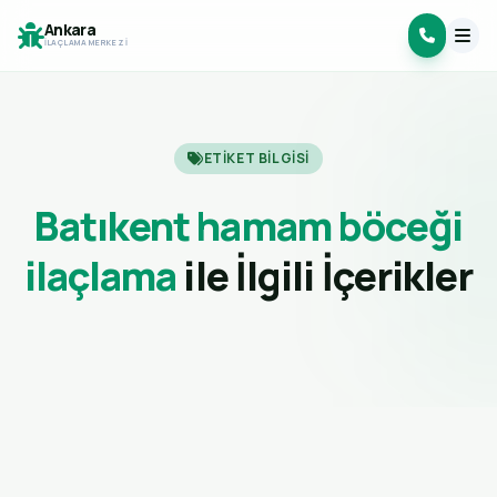
Ankara
İLAÇLAMA MERKEZI
ETIKET BILGISI
Batıkent hamam böceği
ilaçlama
ile İlgili İçerikler