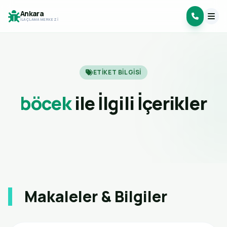
Ankara
İLAÇLAMA MERKEZI
ETIKET BILGISI
böcek
ile İlgili İçerikler
Makaleler & Bilgiler