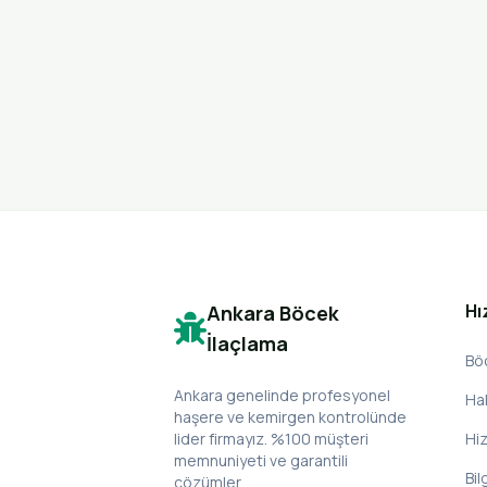
Hı
Ankara Böcek
İlaçlama
Bö
Ankara genelinde profesyonel
Ha
haşere ve kemirgen kontrolünde
lider firmayız. %100 müşteri
Hi
memnuniyeti ve garantili
Bil
çözümler.