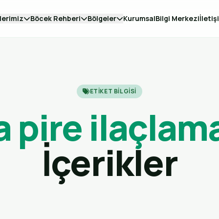
lerimiz
Böcek Rehberi
Bölgeler
Kurumsal
Bilgi Merkezi
İletiş
ETIKET BILGISI
 pire ilaçlam
İçerikler