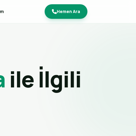
im
Hemen Ara
a
ile İlgili