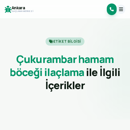
Ankara
İLAÇLAMA MERKEZI
ETIKET BILGISI
Çukurambar hamam
böceği ilaçlama
ile İlgili
İçerikler