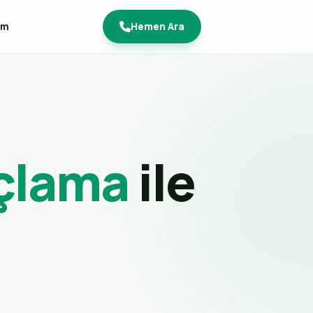
im
Hemen Ara
açlama
ile