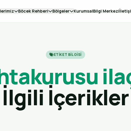
lerimiz
Böcek Rehberi
Bölgeler
Kurumsal
Bilgi Merkezi
İletiş
ETIKET BILGISI
htakurusu il
İlgili İçerikler