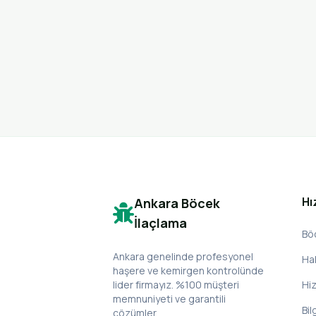
Hı
Ankara Böcek
İlaçlama
Bö
Ankara genelinde profesyonel
Ha
haşere ve kemirgen kontrolünde
lider firmayız. %100 müşteri
Hi
memnuniyeti ve garantili
Bil
çözümler.