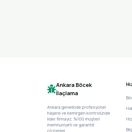
Hı
Ankara Böcek
İlaçlama
Bö
Ankara genelinde profesyonel
Ha
haşere ve kemirgen kontrolünde
lider firmayız. %100 müşteri
Hi
memnuniyeti ve garantili
Bil
çözümler.