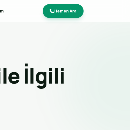
im
Hemen Ara
le İlgili