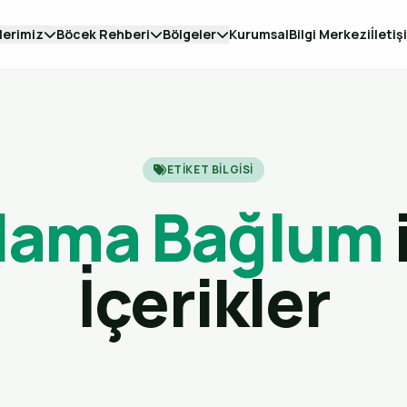
lerimiz
Böcek Rehberi
Bölgeler
Kurumsal
Bilgi Merkezi
İletiş
ETIKET BILGISI
çlama Bağlum
i
İçerikler