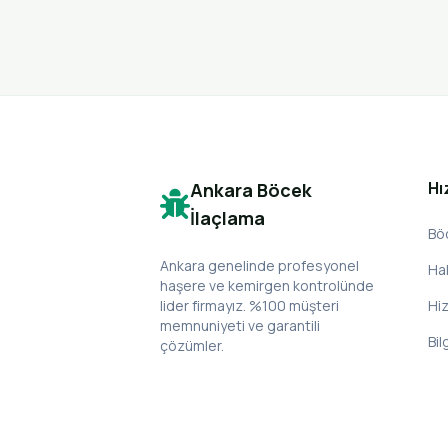
Hı
Ankara Böcek
İlaçlama
Bö
Ankara genelinde profesyonel
Ha
haşere ve kemirgen kontrolünde
lider firmayız. %100 müşteri
Hi
memnuniyeti ve garantili
Bil
çözümler.