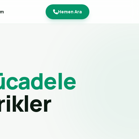
im
Hemen Ara
ücadele
erikler