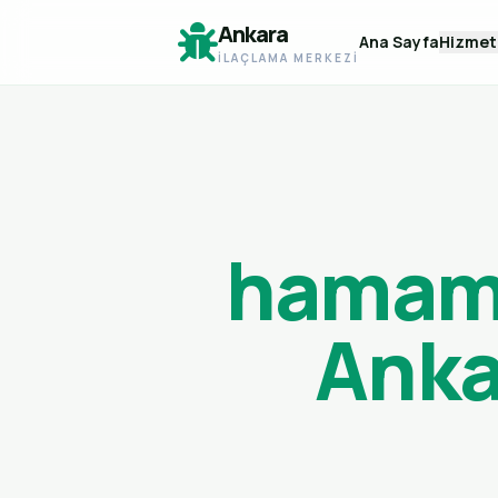
Ankara
Ana Sayfa
Hizmet
İLAÇLAMA MERKEZI
hamam 
Anka