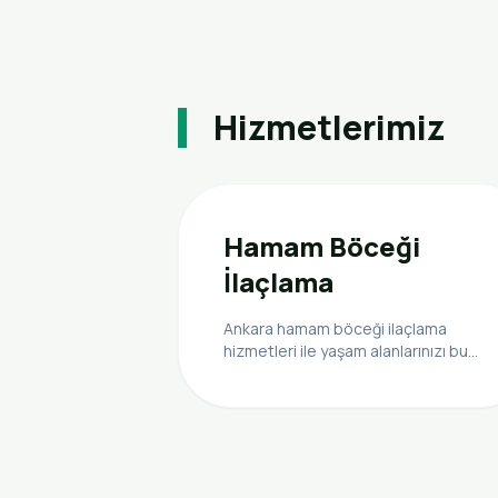
Hizmetlerimiz
Hamam Böceği
İlaçlama
Ankara hamam böceği ilaçlama
hizmetleri ile yaşam alanlarınızı bu
zararlı haşerelerden arındırın.
Uzman ekibimizle hızlı ve etkili
çözümler sunuyoruz.