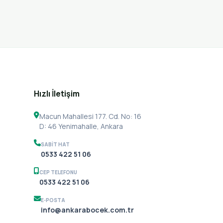
Hızlı İletişim
Macun Mahallesi 177. Cd. No: 16
D: 46 Yenimahalle, Ankara
SABIT HAT
0533 422 51 06
CEP TELEFONU
SABIT HAT
0533 422 51 06
0533 422 51 06
E-POSTA
info@ankarabocek.com.tr
CEP TELEFONU
0533 422 51 06