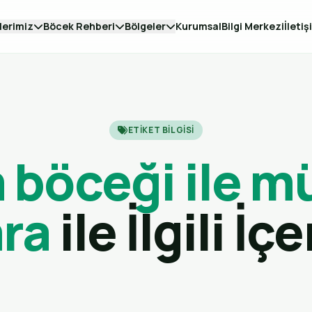
lerimiz
Böcek Rehberi
Bölgeler
Kurumsal
Bilgi Merkezi
İletiş
ETIKET BILGISI
böceği ile m
ra
ile İlgili İç