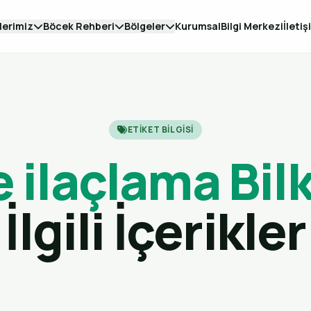
lerimiz
Böcek Rehberi
Bölgeler
Kurumsal
Bilgi Merkezi
İletiş
ETIKET BILGISI
 ilaçlama Bil
İlgili İçerikler