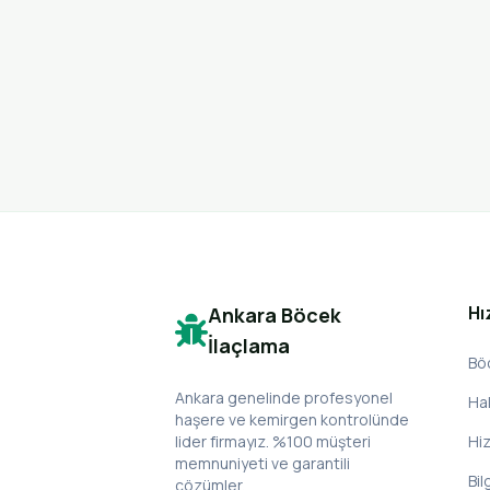
Hı
Ankara Böcek
İlaçlama
Bö
Ankara genelinde profesyonel
Ha
haşere ve kemirgen kontrolünde
lider firmayız. %100 müşteri
Hi
memnuniyeti ve garantili
Bil
çözümler.