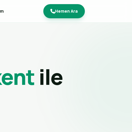
im
Hemen Ara
kent
ile