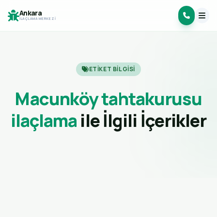
Ankara
İLAÇLAMA MERKEZI
ETIKET BILGISI
Macunköy tahtakurusu
ilaçlama
ile İlgili İçerikler