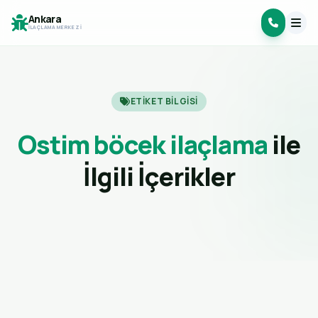
Ankara
İLAÇLAMA MERKEZI
ETIKET BILGISI
Ostim böcek ilaçlama
ile
İlgili İçerikler