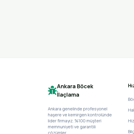
Hı
Ankara Böcek
İlaçlama
Bö
Ankara genelinde profesyonel
Ha
haşere ve kemirgen kontrolünde
lider firmayız. %100 müşteri
Hi
memnuniyeti ve garantili
Bil
çözümler.