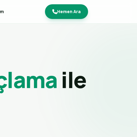
im
Hemen Ara
açlama
ile