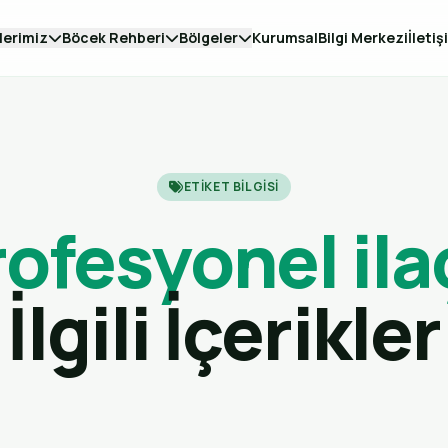
lerimiz
Böcek Rehberi
Bölgeler
Kurumsal
Bilgi Merkezi
İletiş
ETIKET BILGISI
rofesyonel il
İlgili İçerikler