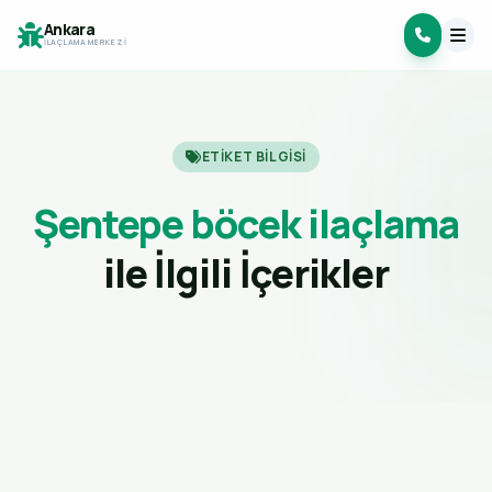
Ankara
İLAÇLAMA MERKEZI
ETIKET BILGISI
Şentepe böcek ilaçlama
ile İlgili İçerikler