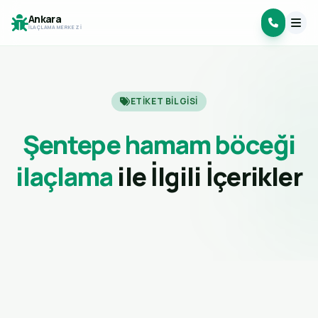
Ankara
İLAÇLAMA MERKEZI
ETIKET BILGISI
Şentepe hamam böceği
ilaçlama
ile İlgili İçerikler