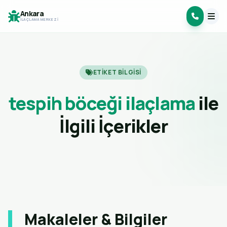
Ankara
İLAÇLAMA MERKEZI
ETIKET BILGISI
tespih böceği ilaçlama
ile
İlgili İçerikler
Makaleler & Bilgiler