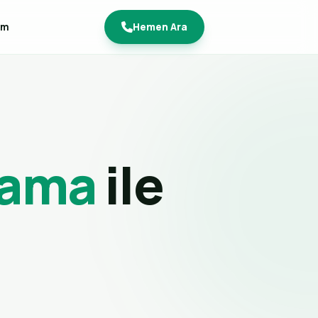
im
Hemen Ara
lama
ile