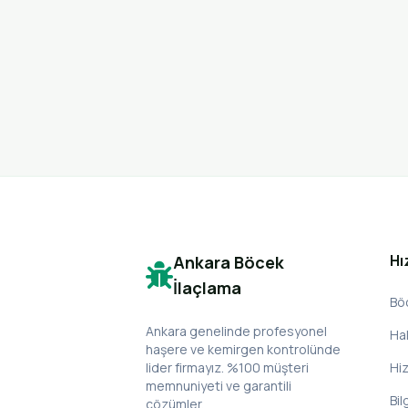
Hı
Ankara Böcek
İlaçlama
Bö
Ankara genelinde profesyonel
Ha
haşere ve kemirgen kontrolünde
lider firmayız. %100 müşteri
Hi
memnuniyeti ve garantili
Bil
çözümler.