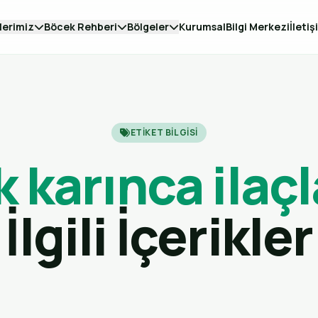
lerimiz
Böcek Rehberi
Bölgeler
Kurumsal
Bilgi Merkezi
İletiş
ETIKET BILGISI
k karınca ilaç
İlgili İçerikler