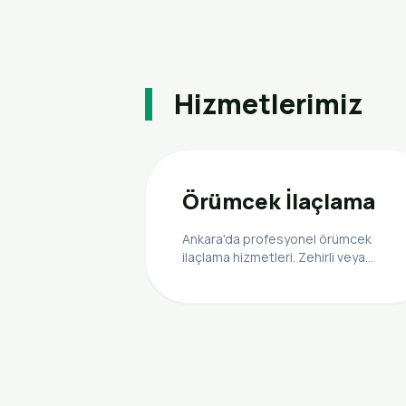
Hizmetlerimiz
Örümcek İlaçlama
Ankara'da profesyonel örümcek
ilaçlama hizmetleri. Zehirli veya
zararsız tüm örümcek türlerine karşı
etkili ve güvenli çözümler
sunuyoruz.