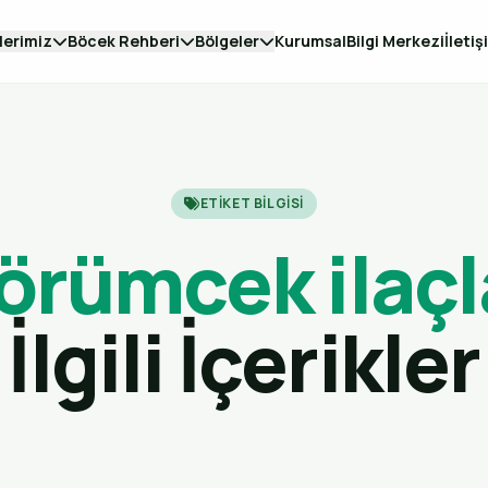
lerimiz
Böcek Rehberi
Bölgeler
Kurumsal
Bilgi Merkezi
İletiş
ETIKET BILGISI
i örümcek ila
İlgili İçerikler