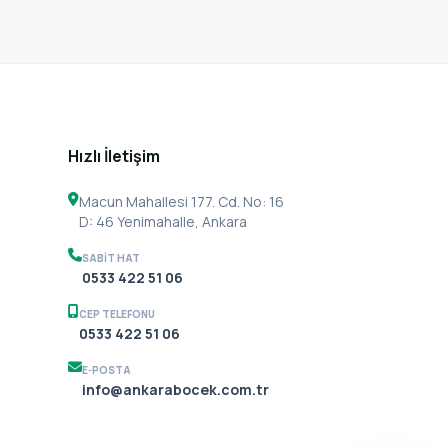
Hızlı İletişim
Macun Mahallesi 177. Cd. No: 16
D: 46 Yenimahalle, Ankara
SABIT HAT
0533 422 51 06
CEP TELEFONU
SABIT HAT
0533 422 51 06
0533 422 51 06
E-POSTA
info@ankarabocek.com.tr
CEP TELEFONU
0533 422 51 06