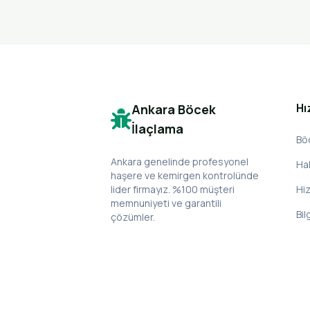
Hı
Ankara Böcek
İlaçlama
Bö
Ankara genelinde profesyonel
Ha
haşere ve kemirgen kontrolünde
lider firmayız. %100 müşteri
Hi
memnuniyeti ve garantili
Bil
çözümler.