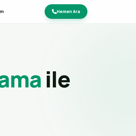
im
Hemen Ara
çlama
ile