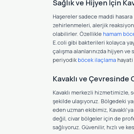
Sağlık ve Hijyen İçin Ka
Haşereler sadece maddi hasara 
zehirlenmeleri, alerjik reaksiyonl
olabilirler. Özellikle
hamam böce
E.coli gibi bakterileri kolayca y
çalışma alanlarınızda hijyen ve 
periyodik
böcek ilaçlama
hayati
Kavaklı ve Çevresinde G
Kavaklı merkezli hizmetimizle, se
şekilde ulaşıyoruz. Bölgedeki yap
eden uzman ekibimiz, Kavaklı'ya
değil, civar bölgeler için de pr
sağlıyoruz. Güvenilir, hızlı ve k