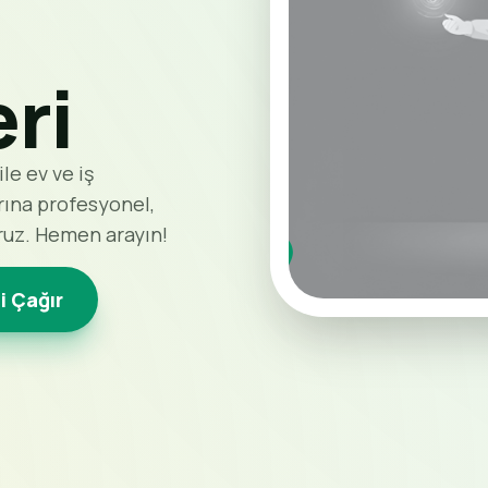
ri
le ev ve iş
rına profesyonel,
ruz. Hemen arayın!
i Çağır
Kavaklı Böcek İlaçlama 
Bölgede 4 Ekip Sahada