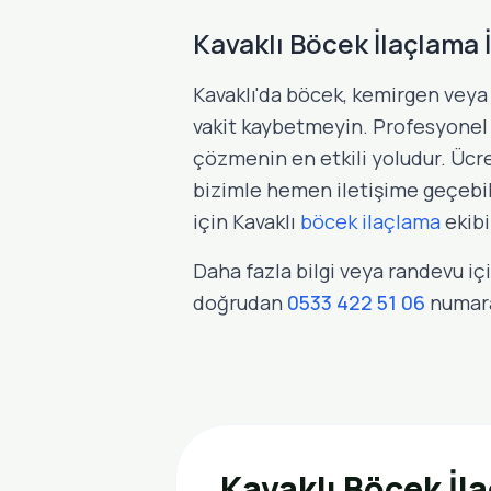
Kavaklı Böcek İlaçlama İ
Kavaklı'da böcek, kemirgen veya 
vakit kaybetmeyin. Profesyone
çözmenin en etkili yoludur. Ücret
bizimle hemen iletişime geçebilir
için Kavaklı
böcek ilaçlama
ekibi
Daha fazla bilgi veya randevu iç
doğrudan
0533 422 51 06
numara
Kavaklı Böcek İl