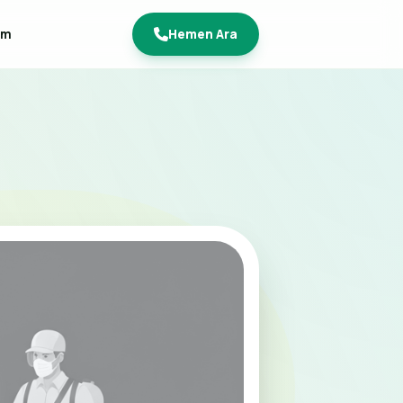
im
Hemen Ara