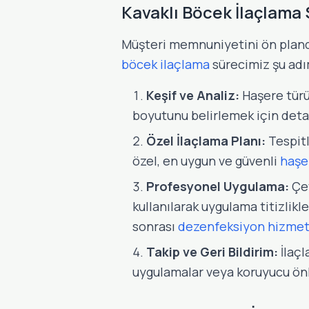
Kavaklı Böcek İlaçlama
Müşteri memnuniyetini ön planda
böcek ilaçlama
sürecimiz şu adım
Keşif ve Analiz:
Haşere türü
boyutunu belirlemek için detaylı
Özel İlaçlama Planı:
Tespitl
özel, en uygun ve güvenli
haşe
Profesyonel Uygulama:
Çev
kullanılarak uygulama titizlikle
sonrası
dezenfeksiyon hizmet
Takip ve Geri Bildirim:
İlaçl
uygulamalar veya koruyucu önl