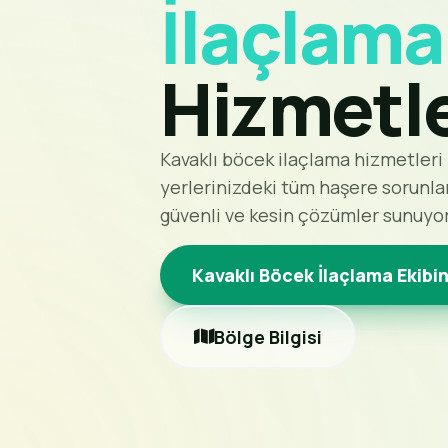
İlaçlama
Hizmetle
Kavaklı böcek ilaçlama hizmetleri i
yerlerinizdeki tüm haşere sorunla
güvenli ve kesin çözümler sunuyo
Kavaklı Böcek İlaçlama Ekibin
Bölge Bilgisi