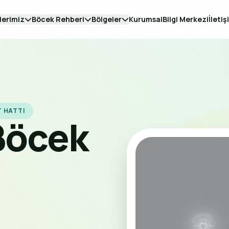
lerimiz
Böcek Rehberi
Bölgeler
Kurumsal
Bilgi Merkezi
İletiş
T HATTI
Böcek