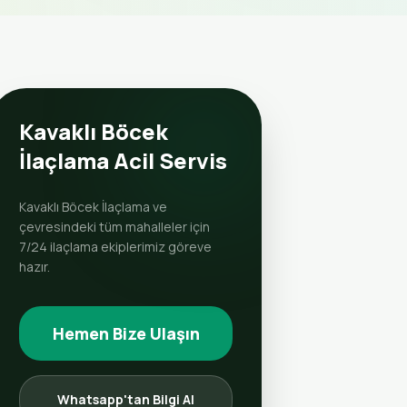
Kavaklı Böcek
İlaçlama Acil Servis
Kavaklı Böcek İlaçlama ve
çevresindeki tüm mahalleler için
7/24 ilaçlama ekiplerimiz göreve
hazır.
Hemen Bize Ulaşın
Whatsapp'tan Bilgi Al