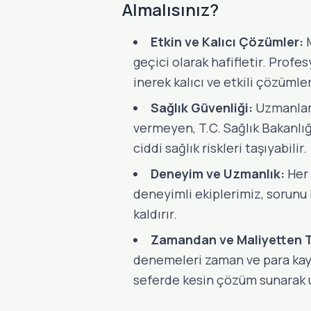
Almalısınız?
Etkin ve Kalıcı Çözümler:
M
geçici olarak hafifletir. Prof
inerek kalıcı ve etkili çözümle
Sağlık Güvenliği:
Uzmanları
vermeyen, T.C. Sağlık Bakanlığı 
ciddi sağlık riskleri taşıyabilir.
Deneyim ve Uzmanlık:
Her 
deneyimli ekiplerimiz, sorunu 
kaldırır.
Zamandan ve Maliyetten T
denemeleri zaman ve para kayb
seferde kesin çözüm sunarak u