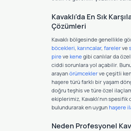
Kavaklı'da En Sık Karşıl
Çözümleri
Kavaklı bölgesinde genellikle g
böcekleri
,
karıncalar
,
fareler
ve
pire
ve
kene
gibi canlılar da öze
ciddi sorunlara yol açabilir. Bun
arayan
örümcekler
ve çeşitli ke
haşere türü farklı bir yaşam dö
doğru teşhis ve türe özel ilaçl
ekiplerimiz, Kavaklı'nın spesifik
bulundurarak en uygun
haşere i
Neden Profesyonel Kava