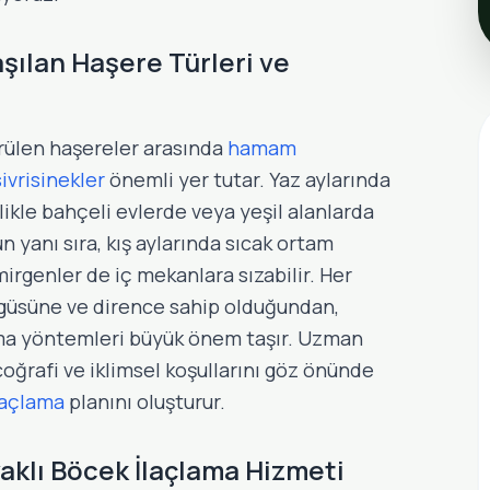
aşılan Haşere Türleri ve
örülen haşereler arasında
hamam
sivrisinekler
önemli yer tutar. Yaz aylarında
llikle bahçeli evlerde veya yeşil alanlarda
un yanı sıra, kış aylarında sıcak ortam
mirgenler de iç mekanlara sızabilir. Her
ngüsüne ve dirence sahip olduğundan,
ama yöntemleri büyük önem taşır. Uzman
 coğrafi ve iklimsel koşullarını göz önünde
laçlama
planını oluşturur.
klı Böcek İlaçlama Hizmeti