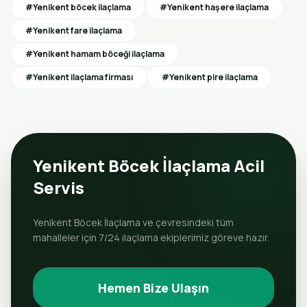
#Yenikent böcek ilaçlama
#Yenikent haşere ilaçlama
#Yenikent fare ilaçlama
#Yenikent hamam böceği ilaçlama
#Yenikent ilaçlama firması
#Yenikent pire ilaçlama
Yenikent Böcek İlaçlama Acil
Servis
Yenikent Böcek İlaçlama ve çevresindeki tüm
mahalleler için 7/24 ilaçlama ekiplerimiz göreve hazır.
Hemen Bize Ulaşın