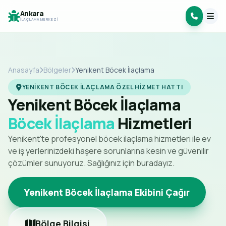
Ankara
İLAÇLAMA MERKEZI
Anasayfa
Bölgeler
Yenikent Böcek İlaçlama
YENIKENT BÖCEK İLAÇLAMA ÖZEL HIZMET HATTI
Yenikent Böcek İlaçlama
Böcek İlaçlama
Hizmetleri
Yenikent'te profesyonel böcek ilaçlama hizmetleri ile ev
ve iş yerlerinizdeki haşere sorunlarına kesin ve güvenilir
çözümler sunuyoruz. Sağlığınız için buradayız.
Yenikent Böcek İlaçlama Ekibini Çağır
Bölge Bilgisi