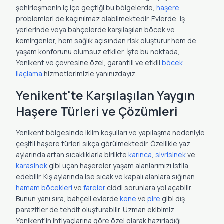
şehirleşmenin iç içe geçtiği bu bölgelerde,
haşere
problemleri de kaçınılmaz olabilmektedir. Evlerde, iş
yerlerinde veya bahçelerde karşılaşılan böcek ve
kemirgenler, hem sağlık açısından risk oluşturur hem de
yaşam konforunu olumsuz etkiler. İşte bu noktada,
Yenikent ve çevresine özel, garantili ve etkili
böcek
ilaçlama
hizmetlerimizle yanınızdayız.
Yenikent'te Karşılaşılan Yaygın
Haşere Türleri ve Çözümleri
Yenikent bölgesinde iklim koşulları ve yapılaşma nedeniyle
çeşitli haşere türleri sıkça görülmektedir. Özellikle yaz
aylarında artan sıcaklıklarla birlikte
karınca
,
sivrisinek
ve
karasinek
gibi uçan haşereler yaşam alanlarımızı istila
edebilir. Kış aylarında ise sıcak ve kapalı alanlara sığınan
hamam böcekleri
ve
fareler
ciddi sorunlara yol açabilir.
Bunun yanı sıra, bahçeli evlerde
kene
ve
pire
gibi dış
parazitler de tehdit oluşturabilir. Uzman ekibimiz,
Yenikent'in ihtiyaçlarına göre özel olarak hazırladığı