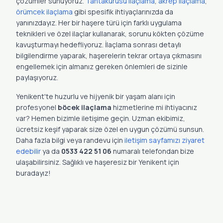
çözümler sunuyoruz.
Tahtakurusu ilaçlama
,
akrep ilaçlama
,
örümcek ilaçlama
gibi spesifik ihtiyaçlarınızda da
yanınızdayız. Her bir haşere türü için farklı uygulama
teknikleri ve özel ilaçlar kullanarak, sorunu kökten çözüme
kavuşturmayı hedefliyoruz. İlaçlama sonrası detaylı
bilgilendirme yaparak, haşerelerin tekrar ortaya çıkmasını
engellemek için almanız gereken önlemleri de sizinle
paylaşıyoruz.
Yenikent'te huzurlu ve hijyenik bir yaşam alanı için
profesyonel
böcek ilaçlama
hizmetlerine mi ihtiyacınız
var? Hemen bizimle iletişime geçin. Uzman ekibimiz,
ücretsiz keşif yaparak size özel en uygun çözümü sunsun.
Daha fazla bilgi veya randevu için
iletişim sayfamızı ziyaret
edebilir
ya da
0533 422 51 06
numaralı telefondan bize
ulaşabilirsiniz. Sağlıklı ve haşeresiz bir Yenikent için
buradayız!