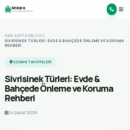
Ankara
İLAÇLAMA MERKEZI
ANA SAYFA
BLOG
SIVRISINEK TÜRLERI: EVDE & BAHÇEDE ÖNLEME VE KORUMA
REHBERI
UZMAN TAVSIYELERI
Sivrisinek Türleri: Evde &
Bahçede Önleme ve Koruma
Rehberi
24 Şubat 2026