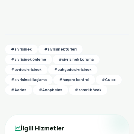
#sivrisinek
#sivrisinek türleri
#sivrisinek önleme
#sivrisinek koruma
#evde sivrisinek
#bahçede sivrisinek
#sivrisinek ilaçlama
#haşere kontrol
#Culex
#Aedes
#Anopheles
#zararlı böcek
İlgili Hizmetler