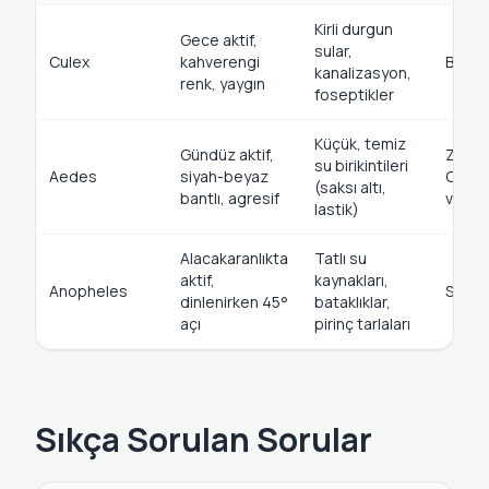
Kirli durgun
Gece aktif,
sular,
Culex
kahverengi
Batı N
kanalizasyon,
renk, yaygın
foseptikler
Küçük, temiz
Gündüz aktif,
Zika, 
su birikintileri
Aedes
siyah-beyaz
Chiku
(saksı altı,
bantlı, agresif
virüsle
lastik)
Alacakaranlıkta
Tatlı su
aktif,
kaynakları,
Anopheles
Sıtma
dinlenirken 45°
bataklıklar,
açı
pirinç tarlaları
Sıkça Sorulan Sorular