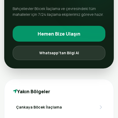
Bahçelievler Böcek İlaçlama ve çevresindeki tüm
mahalleler için 7/24 ilaçlama ekiplerimiz göreve hazır.
Hemen Bize Ulaşın
Whatsapp'tan Bilgi Al
Yakın Bölgeler
Çankaya Böcek İlaçlama